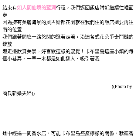
結束有
如人間仙境的藍洞
行程，我們返回飯店附近繼續往裡面
走
因為擁有美麗海景的奧古斯都花園就在我們住的飯店還要再往
南的位置
我們跟著閔總一路悠閒的逛著走著，沿途各式花朵爭奇鬥豔的
綻放
邊走邊欣賞美景，好喜歡這樣的感覺！卡布里島這座小鎮的每
個小巷弄、一草一木都是如此迷人、吸引著我
((Photo by
簡氏新婚夫婦))
途中經過一間香水店，可能卡布里島盛產檸檬的關係，就連香