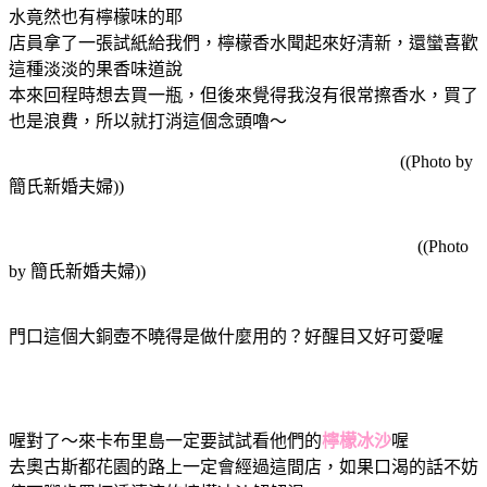
水竟然也有檸檬味的耶
店員拿了一張試紙給我們，檸檬香水聞起來好清新，還蠻喜歡
這種淡淡的果香味道說
本來回程時想去買一瓶，但後來覺得我沒有很常擦香水，買了
也是浪費，所以就打消這個念頭嚕～
((Photo by
簡氏新婚夫婦))
((Photo
by 簡氏新婚夫婦))
門口這個大銅壺不曉得是做什麼用的？好醒目又好可愛喔
喔對了～來卡布里島一定要試試看他們的
檸檬冰沙
喔
去奧古斯都花園的路上一定會經過這間店，如果口渴的話不妨