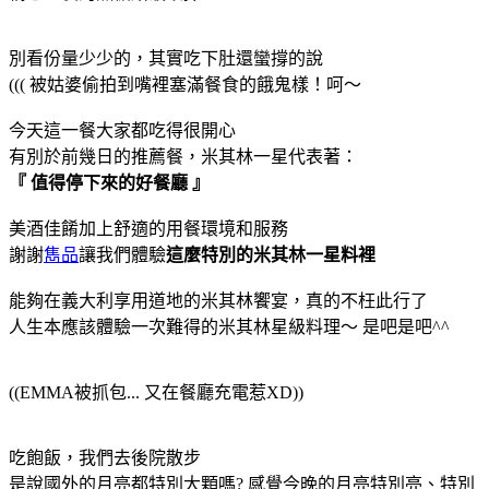
別看份量少少的，其實吃下肚還蠻撐的說
((( 被姑婆偷拍到嘴裡塞滿餐食的餓鬼樣！呵～
今天這一餐大家都吃得很開心
有別於前幾日的推薦餐，米其林一星代表著：
『 值得停下來的好餐廳 』
美酒佳餚加上舒適的用餐環境和服務
謝謝
雋品
讓我們體驗
這麼特別的米其林一星料裡
能夠在義大利享用道地的米其林饗宴，真的不枉此行了
人生本應該體驗一次難得的米其林星級料理～ 是吧是吧^^
((EMMA被抓包... 又在餐廳充電惹XD))
吃飽飯，我們去後院散步
是說國外的月亮都特別大顆嗎? 感覺今晚的月亮特別亮、特別