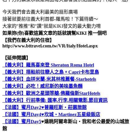
今天我們會去義大利最美的扇形廣場
接著就要前往義大利首都-羅馬啦！下篇待續～
大家的"推推"和"讚"就是KIKI發文的最大動力唷
如果妳(你)喜歡這篇文章的話就請幫KIKI 推一個吧
【我們在義大利的住宿】
http://www.bttravel.com.tw/VR/Italy/Hotel.aspx
【延伸閱讀】
【義大利】羅馬喜來登 Sheraton Roma Hotel
【義大利】搭船前往戀人之島。Capri卡布里島
【義大利】血拼米蘭-米其林推薦餐-Starhotels
【義大利】必吃！威尼斯的美味墨魚麵
【義大利】歐洲之星頭等艙-佛羅倫斯StarHotels
【義大利】行前準備: 匯率.行李.相關電影.節目資訊
【法國】蜜月Day2♥普羅旺斯‧莊園旅館
【法國】蜜月Day4♥坎城‧Martinez五星級飯店
【法國】蜜月Day5
♥遠眺阿爾卑斯山‧我和老公最愛的山城旅
館