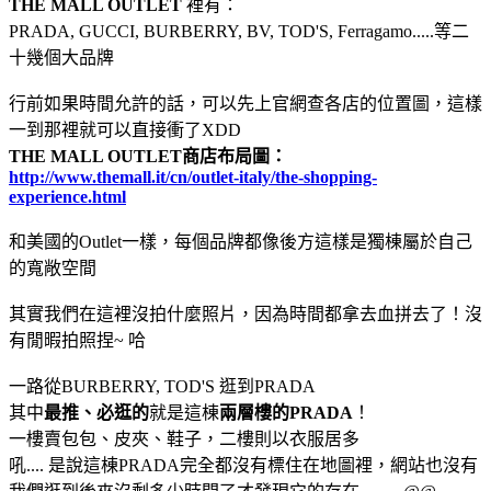
THE MALL OUTLET
裡有：
PRADA, GUCCI, BURBERRY, BV, TOD'S, Ferragamo.....等二
十幾個大品牌
行前如果時間允許的話，可以先上官網查各店的位置圖，這樣
一到那裡就可以直接衝了XDD
THE MALL OUTLET商店布局圖：
http://www.themall.it/cn/outlet-italy/the-shopping-
experience.html
和美國的Outlet一樣，每個品牌都像後方這樣是獨棟屬於自己
的寬敞空間
其實我們在這裡沒拍什麼照片，因為時間都拿去血拼去了！沒
有閒暇拍照捏~ 哈
一路從BURBERRY, TOD'S 逛到PRADA
其中
最推、必逛的
就是這棟
兩層樓的PRADA
！
一樓賣包包、皮夾、鞋子，二樓則以衣服居多
吼.... 是說這棟PRADA完全都沒有標住在地圖裡，網站也沒有