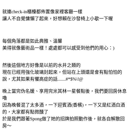
就連check-in櫃檯都佈置像家裡客廳一樣
讓人不自覺慵懶了起來，好想賴在沙發椅上小歇一下喔
每個角落都是如此典雅、溫馨
美得就像藝術品一樣！處處都可以感受到他們的用心：)
然後這個地方好像是以前的水井之類的
現在已經用強化玻璃封起來，但站在上頭還是會有點怕怕的
說，尤其如果有懼高症的話.......#*$%\!@
晚上當完伪名媛、享用完米其林一星餐點後，我們要回房休息
嚕
因為晚餐混了太多酒，一下迎賓酒(香檳)，一下又是紅酒白酒
的，大家都有點微醺了
於是我們跟著Spong做了她的招牌拍照動作後，就各自解散回
房～