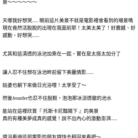
景～～～～～～
天哪我好想哭..... 眼前這片美景不就是電影裡會看到的場景嗎
現在竟然活脫脫的出現在我面前耶！太美太美了！好震撼、好
感動、好想哭......
尤其和這清透的泳池加乘在一起，實在是太搭太加分了
讓人忍不住想在泳池畔前留下美麗倩影......
姑婆也躺下來做日光浴哩！太享受了～
然後Jennifer也忍不住脫鞋，泡泡那冰涼透徹的池水
能站在這裡欣賞『 托斯卡尼豔陽下 』的美景
真的有種美夢成真的感覺！說不出內心的激動澎湃.....
還沒看過這部電影的朋友趕快去租回來看吧～