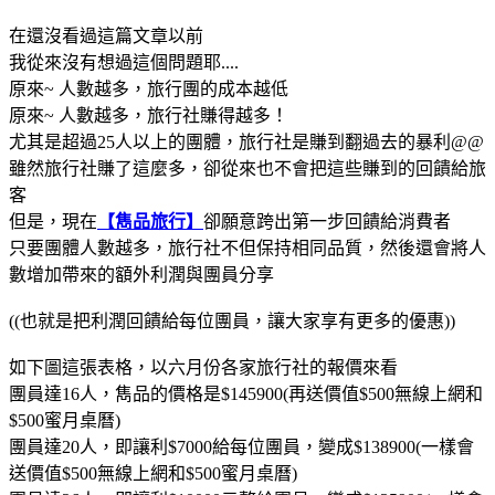
在還沒看過這篇文章以前
我從來沒有想過這個問題耶....
原來~ 人數越多，旅行團的成本越低
原來~ 人數越多，旅行社賺得越多！
尤其是超過25人以上的團體，旅行社是賺到翻過去的暴利@@
雖然旅行社賺了這麼多，卻從來也不會把這些賺到的回饋給旅
客
但是，現在
【雋品旅行】
卻願意跨出第一步回饋給消費者
只要團體人數越多，旅行社不但保持相同品質，然後還會將人
數增加帶來的額外利潤與團員分享
((也就是把利潤回饋給每位團員，讓大家享有更多的優惠))
如下圖這張表格，以六月份各家旅行社的報價來看
團員達16人，雋品的價格是$145900(再送價值$500無線上網和
$500蜜月桌曆)
團員達20人，即讓利$7000給每位團員，變成$138900(一樣會
送價值$500無線上網和$500蜜月桌曆)