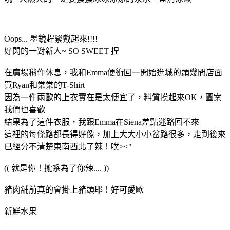
Oops... 墨鏡趕緊戴起來!!!!
好閃的一對新人~ SO SWEET 捏
在廣場稍作休息，我和Emma便衝回一開始進城的頭幾間店面
買Ryan和棠棠的T-Shirt
因為一件兩歐的上衣實在是太便宜了，料質摸起來OK，圖案
我們也喜歡
結果為了這件衣服，我跟Emma在Siena差點迷路回不來
這裡的每條路都長得好像，加上大大小小岔路很多，走到後來
已經分不清楚東南西北了辣！噗><"
(( 就是你！攏系為了你辣.... ))
豬肉舖前真的會掛上豬頭耶！好可愛歐
新鮮水果