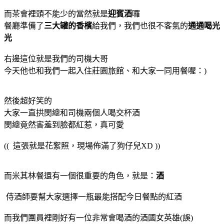
而茶會裡頭不能少的當然就是
迎賓酒
囉
餐廳準備了
三大罐的香檳
給我們，我們也很不客氣的
通通喝光
光
右邊這位就是我們的司機大哥
今天他也和我們一起入住莊園旅館、和大家一同用餐喔：)
然後超好笑的
大家一直拱閔總和司機兩個人喝交杯酒
閔總竟然害羞到臉都紅惹，真可愛
((
這張就是花絮照，現場佈滿了狗仔兒XD ))
而米其林餐還有一個很重要的角色，就是：
酒
侍酒師要幫大家選擇一瓶最能搭配今日餐點的紅酒
而我們團員裡剛好有一位非常會喝酒的酒國女英雄(誤)