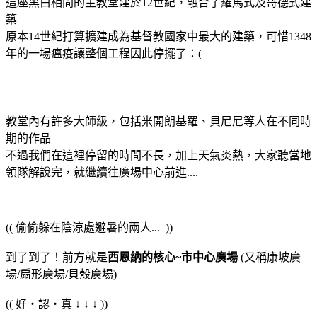
這座黑白相間的主教堂建於12世紀，融合了羅馬式及哥德式建
築
原本14世紀打算擴建成為基督教國家中最大的建築，可惜1348
年的一場瘟疫讓整個工程因此停擺了：(
教堂內有許多大師級，包括米開朗基羅、貝尼尼等人在不同時
期的作品
不過我們在這裡停留的時間不長，加上天氣炎熱，大家聽當地
領隊解說完，就繼續往廣場中心前進....
(( 偷偷躲在陰涼處避暑的兩人... ))
到了到了！前方就是
西恩納的核心~市中心廣場
(又稱康坡廣
場/扇形廣場/貝殼廣場)
(( 好‧認‧真 ↓ ↓ ↓ ))