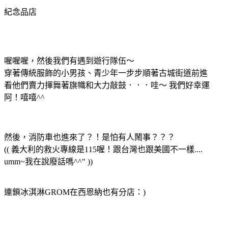
紀念品店
喔喔喔，然後我們有遇到遊行隊伍～
穿著傳統服飾的小男孩、青少年一步步順著古城街道前進
看他們賣力揮舞著旗幟和大力敲鼓．．．哇～ 我們好幸運
阿！嘻嘻^^
然後，消防車也進來了？！是怕有人鬧事？？？
(( 義大利的救火專線是115喔！跟台灣也跟美國不一樣....
umm~我在說廢話嗎^^" ))
連鎖冰淇淋GROM在西恩納也有分店：)