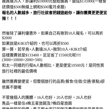
團員達26人，即讓利$10000元整給團員，變成$135900(一樣會
送價值$500無線上網和$500蜜月桌曆)
報名的人數越多，旅行社就會把錢退給你，讓你團費更更便宜
辣！！！
然後除了讓利優惠外，如果自己有揪到10人報名，可以再折
$2000
如果說是KIKI介紹的，也可以再折$500
算一算，若早鳥+人數達26人+揪到10人+KIKI介紹
這樣團費就是$133400，足足省了15500元呢!!!!
(3000+10000+2000+500)
和太一同樣的行程&人數相比，更是便宜10500元！是同性質
旅行社裡的最低價唷
雖然團費變便宜，但整個旅行的品質(餐食/住宿/交通/景點)卻
依舊不變喔
不管幾個人的團體，16人也好，20人也好，26人也好
雋品一樣是住4晚五星旅館及7晚四星旅館