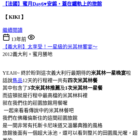
【法國】蜜月Day6♥安錫‧蓋在鐵軌上的旅館
【 KIKI 】
繼續閱讀
13年前
【義大利】太享受！一星級的米其林饗宴～
2012義大利。蜜月勝地
YEAH~ 終於盼到這次義大利行最期待的
米其林一星晚宴
啦
話說
雋品
12天的行程裡一共有
四次米其林餐
其中包含了
3次米其林推薦
及
1次米其林一星餐
而這頓就是行程中最高檔的米其林料裡
就在我們住的莊園旅館用餐喔
一起來看看傳說中的米其林餐吧
我們在佛羅倫斯住的這間莊園旅館
是一間非常有托斯卡尼味道又溫馨典雅的風格
旅館後面有一個超大泳池，還可以看到整片的田園風光喔，超