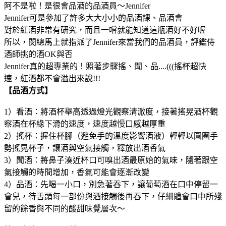
阿不是啦！是很會品酒的品酒員～Jennifer
Jennifer可是參加了許多大大小小的品酒課、品酒會
對於紅酒非常有研究，而且一嚐就能知道這瓶酒好不好喔
所以，閔總馬上就指派了Jennifer來當我們的品酒員，評鑑侍
酒師挑的酒OK與否
Jennifer真的超專業的！照著步驟搖、聞、品....(((搖杯超快
速，紅酒都不會溢出來說!!!
【品酒方式】
1）看酒：將酒杯舉高透過燈光觀察清澈度，接著搖晃酒杯觀
察酒在杯緣下滑的速度，速度越慢口感越厚重
2）搖杯：握住杯腳（避免手的溫度影響酒液）輕輕以圓圈手
勢搖晃杯子，讓酒與空氣接觸，釋放出酒香氣
3）聞酒：將鼻子湊近杯口可嗅出酒最原始的氣味，隨著跟空
氣接觸的時間增加，香氣可能會逐漸改變
4）品酒：先喝一小口，別急著吞下，讓葡萄酒在口中停留一
會兒，待舌頭每一部份與酒接觸後再吞下，仔細體會口中所殘
留的餘香與不同的酸甜味覺層次～