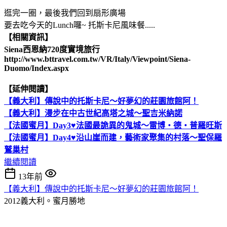
逛完一圈，最後我們回到扇形廣場
要去吃今天的Lunch囉~ 托斯卡尼風味餐.....
【相關資訊】
Siena西恩納720度實境旅行
http://www.bttravel.com.tw/VR/Italy/Viewpoint/Siena-
Duomo/Index.aspx
【延伸閱讀】
【義大利】傳說中的托斯卡尼～好夢幻的莊園旅館阿！
【義大利】漫步在中古世紀高塔之城～聖吉米納諾
【法國蜜月】Day3♥法國最詭異的鬼城～雷博‧德‧普羅旺斯
【法國蜜月】Day4♥沿山崖而建，藝術家聚集的村落～聖保羅
鷲巢村
繼續閱讀
13年前
【義大利】傳說中的托斯卡尼～好夢幻的莊園旅館阿！
2012義大利。蜜月勝地