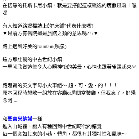
在恬靜的托斯卡尼小鎮，就是要搭配這樣飄逸的度假風囉！嘿
嘿
有人知道路邊標誌上的"床鋪"代表什麼嗎?
▼是前方有醫院還是旅館之類的意思嗎???▼
路上遇到好美的fountain(噴泉)
遠方那壯觀的中古世紀小鎮
一早就欣賞這些令人心曠神怡的美景，心情也跟著雀躍起來^^
路邊賣的英文字母小火車組～ 超‧可‧愛‧的！！！
原本回程時想敗一組放在客廳or房間當裝飾，但我忘了，好殘
念阿.....
和
聖吉米納諾
一樣
進入山城裡，讓人有種回到中世紀時代的錯覺
每一個突如其來的小巷、轉角，都很有其獨特性和風味～