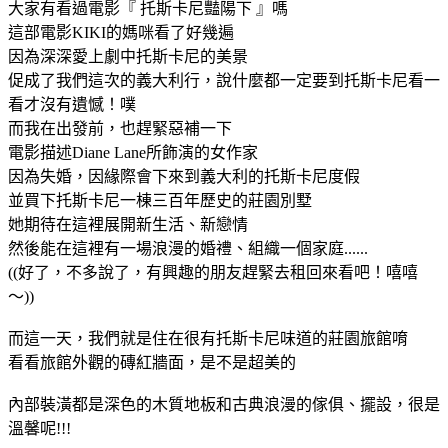
大家有看過電影『 托斯卡尼豔陽下 』嗎
這部電影KIKI的媽咪看了好幾遍
因為深深愛上劇中托斯卡尼的美景
促成了我們這次的義大利行，說什麼都一定要到托斯卡尼看一
看才沒有遺憾！噗
而我在出發前，也趕緊惡補一下
電影描述Diane Lane所飾演的女作家
因為失婚，因緣際會下來到義大利的托斯卡尼度假
並買下托斯卡尼一棟三百年歷史的莊園別墅
她期待在這裡展開新生活、新戀情
然後能在這裡有一場浪漫的婚禮、組織一個家庭......
((好了，不多說了，有興趣的朋友趕緊去租回來看吧！嘻嘻
～))
而這一天，我們就是住在很有托斯卡尼味道的莊園旅館唷
看看旅館外觀的磚紅牆面，是不是超美的
內部裝潢都是深色的木質地板和古典浪漫的傢俱、擺設，很是
溫馨呢!!!