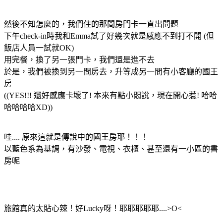
然後不知怎麼的，我們住的那間房門卡一直出問題
下午check-in時我和Emma試了好幾次就是感應不到打不開 (但
飯店人員一試就OK)
用完餐，換了另一張門卡，我們還是進不去
於是，我們被換到另一間房去，升等成另一間有小客廳的國王
房
((YES!!! 還好感應卡壞了! 本來有點小悶說，現在開心惹! 哈哈
哈哈哈哈XD))
哇.... 原來這就是傳說中的國王房耶！！！
以藍色系為基調，有沙發、電視、衣櫃、甚至還有一小區的書
房呢
旅館真的太貼心辣！好Lucky呀！耶耶耶耶耶....>O<