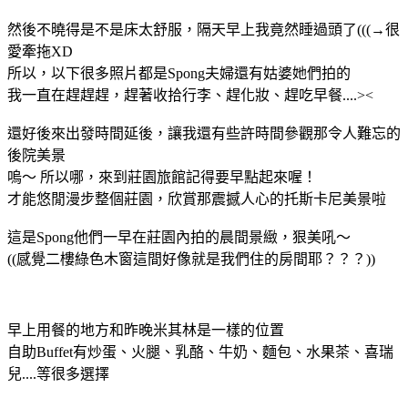
然後不曉得是不是床太舒服，隔天早上我竟然睡過頭了(((→很
愛牽拖XD
所以，以下很多照片都是Spong夫婦還有姑婆她們拍的
我一直在趕趕趕，趕著收拾行李、趕化妝、趕吃早餐....><
還好後來出發時間延後，讓我還有些許時間參觀那令人難忘的
後院美景
嗚～ 所以哪，來到莊園旅館記得要早點起來喔！
才能悠閒漫步整個莊園，欣賞那震撼人心的托斯卡尼美景啦
這是Spong他們一早在莊園內拍的晨間景緻，狠美吼～
((感覺二樓綠色木窗這間好像就是我們住的房間耶？？？))
早上用餐的地方和昨晚米其林是一樣的位置
自助Buffet有炒蛋、火腿、乳酪、牛奶、麵包、水果茶、喜瑞
兒....等很多選擇