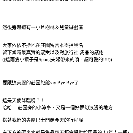
然後旁邊還有一小片樹林＆兒童遊戲區
大家依依不捨地在莊園留言本畫押簽名
留下當時最真實的感受以及對旅行社-雋品的感謝
((這兩隻小猴子是Spong夫婦帶來的唷，超可愛的!!!!))
要跟這美麗的莊園旅館say Bye Bye了.....
這是天使降臨嗎？！
哈哈.... 莊園旁的小涼亭，又是一個好夢幻浪漫的地方
搭著我們的專屬巴士開始今天的行程囉
右下方的礦泉水就是雋品每天都會提供給團員的！(每人一瓶)