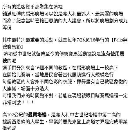
所有的遊客幾乎都聚集在這裡
舖滿紅磚的扇形廣場可以說是義大利最迷人、最美麗的廣場
而為了紀念當時管轄西恩納的九人議會，所以將廣場劃分成九
等份
其中最特別最重要的活動，就是每年7/2和8/16舉行的【Palio無
鞍賽馬節】
這項從中世紀就留傳至今的傳統賽馬活動據說是
沒有使用馬
鞍
的喔
選手們分別來自16個不同的教區，在扇形廣場上一較高下
在開始比賽前，當地居民會著古代服裝進行大規模遊行
每個教區的人會穿不同色彩的衣服，揮舞畫有自己教區象徵的
大旗幟，場面十分浩大
可惜我們來的時間點不對，若能在現場親眼目睹賽馬過程一定
非常刺激！！！
高102公尺的
曼賈塔樓
，是義大利中古世紀塔樓中第二高的
據說西恩納的大學生，畢業前要先來登上高塔才算是完成畢業
儀式呢