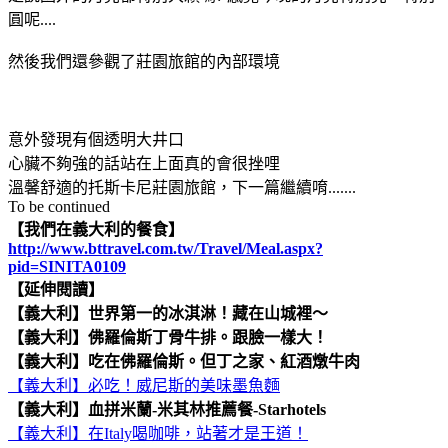
圓呢....
然後我們還參觀了莊園旅館的內部環境
意外發現有個透明大井口
心臟不夠強的話站在上面真的會很挫哩
溫馨舒適的托斯卡尼莊園旅館，下一篇繼續唷.......
To be continued
【我們在義大利的餐食】
http://www.bttravel.com.tw/Travel/Meal.aspx?
pid=SINITA0109
【延伸閱讀】
【義大利】世界第一的冰淇淋！藏在山城裡～
【義大利】佛羅倫斯丁骨牛排。跟臉一樣大！
【義大利】吃在佛羅倫斯。但丁之家、紅酒燉牛肉
【義大利】必吃！威尼斯的美味墨魚麵
【義大利】血拼米蘭-米其林推薦餐-Starhotels
【義大利】在Italy喝咖啡，站著才是王道！