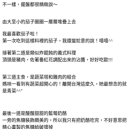
不一樣，擺盤都很精緻說～
由大至小的茄子圈圈一層層堆疊上去
我最喜歡茄子啦！
第一次吃到這樣料裡的茄子，我還蠻尬意的說！嘻嘻^^
接著第二道是類似炸餛飩的義式料理
頂頭是豬肉，佐著番紅花調配出來的沾醬，好好吃歐!!!
第三道主食，是蔬菜塔和雞肉的組合
媽咪一看到有蔬菜超開心的！離開台灣這麼久，她最想念的就
是青菜^^"
最後一道是酸酸甜甜的藍莓奶酪
一旁的焦糖裝飾頗美的，所以我只有把奶酪吃完，不好意思把
精心畫製的焦糖給破壞掉