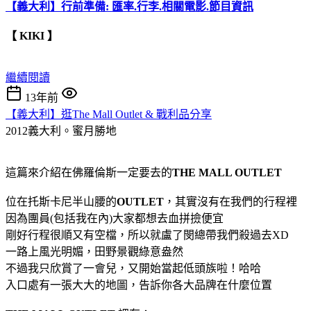
【義大利】行前準備: 匯率.行李.相關電影.節目資訊
【 KIKI 】
繼續閱讀
13年前
【義大利】逛The Mall Outlet & 戰利品分享
2012義大利。蜜月勝地
這篇來介紹在佛羅倫斯一定要去的
THE MALL OUTLET
位在托斯卡尼半山腰的
OUTLET
，其實沒有在我們的行程裡
因為團員(包括我在內)大家都想去血拼撿便宜
剛好行程很順又有空檔，所以就盧了閔總帶我們殺過去XD
一路上風光明媚，田野景觀綠意盎然
不過我只欣賞了一會兒，又開始當起低頭族啦！哈哈
入口處有一張大大的地圖，告訴你各大品牌在什麼位置