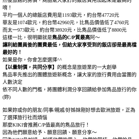
然後旅館的房價，雋品幫大家訂的飯店費用加起來是最高的
唷！
平均一個人的總飯店費用是1193歐元，約台幣47720元
華友是1074歐元，約台幣42960元，比雋品價值低了4760元
而太一973歐元，約台幣38920元，比雋品價值低了8800元
這樣一比，很明顯就是
雋品的C/P質最高
阿～
讓利給團員後的團費最低，但給大家享受到的飯店卻是最高檔
最好的！
如果是你，你會怎麼選擇^^
【以量制價，共同分享】
的概念是旅遊業的一大創舉
雋品率先推出的團體旅遊新概念，讓大家的旅行費用由當團的
人數決定
依不同人數的門檻，將團體利潤分享回饋給參加雋品旅行的你
(妳)
如果妳或你的朋友/同事/親戚/好姊妹剛好想去歐洲旅遊，正為
了選擇旅行社而煩惱
那麼KIKI會推薦C/P值最高的雋品旅行！
因為他們願意給予、願意回饋、願意分享～