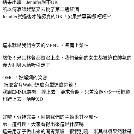
結果出爐，Jennifer說不OK
所以侍酒師趕緊又去挑了第二瓶紅酒
Jennifer試過後才確認真的OK！(((果然專業哪 嘻嘻^^
這本就是我們今天的MENU，準備上菜～
然後！米其林餐都還沒上桌，我們全部的女生都被這位帥氣的
義大利男人給吸引走了
OMG！好燦爛的笑容
怎麼會有Waiter這麼有型這麼帥辣！
我跟EMMA趕緊〝撲上去〞要求合照，只差沒像小S一樣把腳
也跨上去，哈哈XD
好啦，分神完畢，回到我們的主軸米其林餐～
第一道料理，大家看得出來這是什麼嗎
這是用茄子做出來的開胃菜喔！很特別吼！米其林餐果然就是