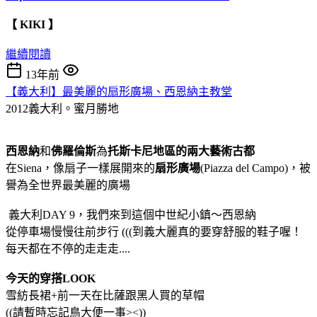
【 KIKI 】
繼續閱讀
13年前
【義大利】最美麗的扇形廣場、西恩納主教堂
2012義大利。蜜月勝地
西恩納
和
佛羅倫斯
為
托斯卡尼地區的兩大藝術古都
在Siena，像扇子一樣展開來的
扇形廣場
(Piazza del Campo)，被
譽為全世界最美麗的廣場
義大利DAY 9，我們來到這個中世紀小鎮～西恩納
從停車場慢慢往前步行 (((到義大麗真的要穿舒服的鞋子喔！
每天都在不停的走走走....
今天的穿搭LOOK
雪紡長裙+前一天在比薩跟黑人買的草帽
((請暫時忘記鳥大便一事><))