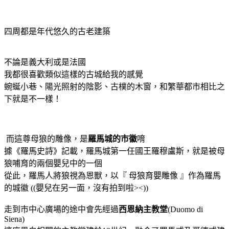
四周都是年代悠久的古老建築
不論是義大利或是法國
我都很喜歡類似這樣的古城給我的感覺
蜿蜒小巷、陽光照射的陰影、古樸的木窗，和繁華都市相比之
下就是不一樣！
而這尊母狼的雕像，是
羅馬城的市徽
唷
據《羅馬史詩》記載，羅馬城第一任國王羅穆盧斯，就是被母
狼哺育的兩個嬰兒中的一個
從此，羅馬人將狼視為恩獸，以『 母狼育嬰雕像 』作為羅馬
的城徽 ((嬰兒在另一面，沒有拍到啦><))
走到市中心廣場的途中會先經過
西恩納主教堂
(Duomo di
Siena)