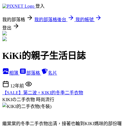
登入
我的部落格
我的部落格後台
我的帳號
登出
KiKi的親子生活日誌
相簿
部落格
名片
12年前
【SALE】第二波。KIKI的冬季二手衣物
KIKIの二手衣物
時尚流行
繼棠棠的冬季二手衣物出清，接著也輪到KIKI媽咪的部份囉