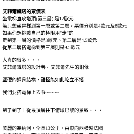
艾菲爾鐵塔的票價表
坐電梯直攻塔頂(第三層) 是12歐元
若只想坐電梯到第一層或第二層，票價分別是4歐元及8歐元
如果你想挑戰自己的極限用"走"的
走到第一層的價格是3歐元、第二層是4.5歐元
從第二層搭電梯到第三層則是9.5歐元
人真的很多‧‧‧
艾菲爾鐵塔的設計者~ 艾菲爾先生的銅像
堅硬的鋼骨結構，難怪能如此屹立不搖
我們要搭電梯上去囉~~~~~
到了到了！從最頂層往下俯瞰巴黎的景致‧‧‧
美麗的塞納河，全長13公里，由東向西橫越法國