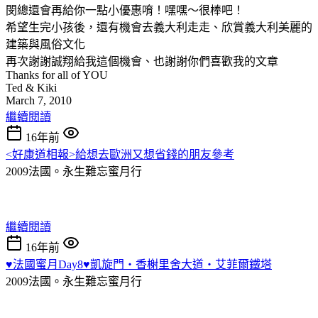
閔總還會再給你一點小優惠唷！嘿嘿～很棒吧！
希望生完小孩後，還有機會去義大利走走、欣賞義大利美麗的
建築與風俗文化
再次謝謝誠翔給我這個機會、也謝謝你們喜歡我的文章
Thanks for all of YOU
Ted & Kiki
March 7, 2010
繼續閱讀
16年前
<好康道相報>給想去歐洲又想省錢的朋友參考
2009法國。永生難忘蜜月行
繼續閱讀
16年前
♥法國蜜月Day8♥凱旋門‧香榭里舍大道‧艾菲爾鐵塔
2009法國。永生難忘蜜月行