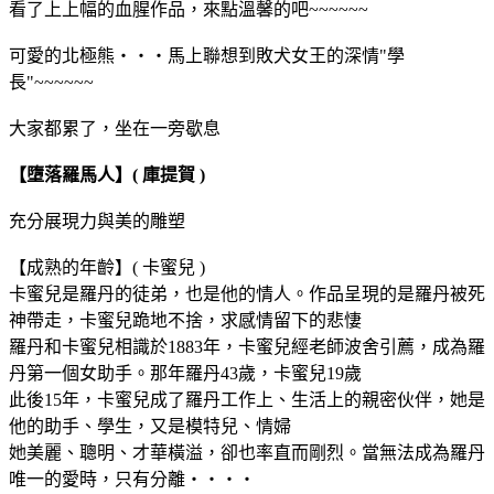
看了上上幅的血腥作品，來點溫馨的吧~~~~~~
可愛的北極熊‧‧‧馬上聯想到敗犬女王的深情"學
長"~~~~~~
大家都累了，坐在一旁歇息
【墮落羅馬人】( 庫提賀 )
充分展現力與美的雕塑
【成熟的年齡】( 卡蜜兒 )
卡蜜兒是羅丹的徒弟，也是他的情人。作品呈現的是羅丹被死
神帶走，卡蜜兒跪地不捨，求感情留下的悲悽
羅丹和卡蜜兒相識於1883年，卡蜜兒經老師波舍引薦，成為羅
丹第一個女助手。那年羅丹43歲，卡蜜兒19歲
此後15年，卡蜜兒成了羅丹工作上、生活上的親密伙伴，她是
他的助手、學生，又是模特兒、情婦
她美麗、聰明、才華橫溢，卻也率直而剛烈。當無法成為羅丹
唯一的愛時，只有分離‧‧‧‧