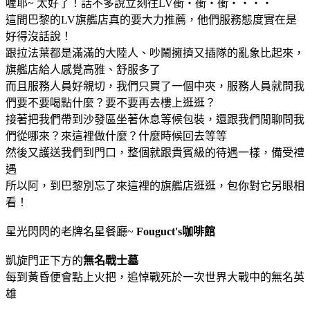
喔耶~ 太好了！話不多說立刻往LV衝‧衝‧衝‧‧‧‧
這間巴黎的LV旗艦店真的要大力推薦，他們服務態度實在是
好得沒話說！
跟拉法葉都是滿滿的大陸人、吵鬧擁擠又插隊的亂象比起來，
旗艦店給人感覺高雅、舒服多了
而且服務人員好親切，我們只買了一個中夾，服務人員就問我
們要不要喝點什麼？要不要再去樓上逛逛？
接著把我們帶到沙發區坐著休息等候包裝，還跟我們閒聊問我
們從哪來？來這裡做什麼？什麼時候回去等等
然後又護送我們到門口，整個就跟貴賓級的待遇一樣，備受禮
遇
所以阿，到巴黎別忘了來這裡的旗艦店逛逛，包你對它另眼相
看！
星光閃閃的老牌名星餐廳~
Fouguct's咖啡館
凱旋門正下方的
無名戰士墓
每到黃昏便會點上火把，追悼戰死於一次世界大戰中的無名英
雄