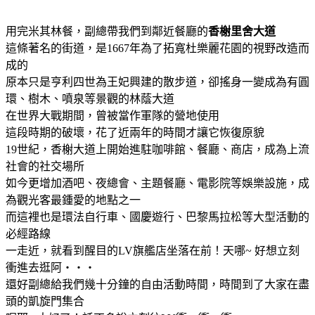
用完米其林餐，副總帶我們到鄰近餐廳的
香榭里舍大道
這條著名的街道，是1667年為了拓寬杜樂麗花園的視野改造而
成的
原本只是亨利四世為王妃興建的散步道，卻搖身一變成為有圓
環、樹木、噴泉等景觀的林蔭大道
在世界大戰期間，曾被當作軍隊的營地使用
這段時期的破壞，花了近兩年的時間才讓它恢復原貌
19世紀，香榭大道上開始進駐咖啡館、餐廳、商店，成為上流
社會的社交場所
如今更增加酒吧、夜總會、主題餐廳、電影院等娛樂設施，成
為觀光客最鍾愛的地點之一
而這裡也是環法自行車、國慶遊行、巴黎馬拉松等大型活動的
必經路線
一走近，就看到醒目的LV旗艦店坐落在前！天哪~ 好想立刻
衝進去逛阿‧‧‧
還好副總給我們幾十分鐘的自由活動時間，時間到了大家在盡
頭的凱旋門集合