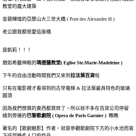
教堂的龐大建築
金碧輝煌的亞歷山大三世大橋 ( Pont des Alexandre lll )
老公跟我都很愛這座橋
是凱莉！！！
猶如希臘神殿的
瑪德蓮教堂( Eglise Ste.Marie-Madeleine )
下午的自由活動時間我們又來到
拉法葉百貨
啦
只有在電影裡才看得到的古早電梯 & 拉法葉最具特色的玻璃
圓頂
因為我們想買的東西都買齊了，所以就不多在百貨公司停留
繞到旁邊的
巴黎歌劇院 ( Opera de Paris Garnier )
瞧瞧
著名的【歌劇魅影】作者，就是參觀歌劇院下方的小水池而寫
下這部膾炙人口的作品