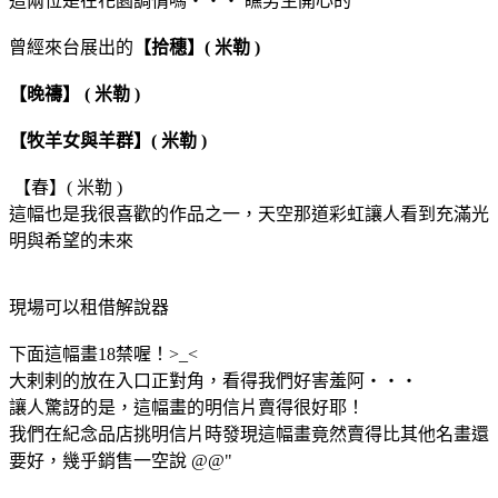
這兩位是在花園調情嗎‧‧‧ 瞧男生開心的
曾經來台展出的
【拾穗】( 米勒 )
【晚禱】 ( 米勒 )
【牧羊女與羊群】( 米勒 )
【春】( 米勒 )
這幅也是我很喜歡的作品之一，天空那道彩虹讓人看到充滿光
明與希望的未來
現場可以租借解說器
下面這幅畫18禁喔！>_<
大剌剌的放在入口正對角，看得我們好害羞阿‧‧‧
讓人驚訝的是，這幅畫的明信片賣得很好耶！
我們在紀念品店挑明信片時發現這幅畫竟然賣得比其他名畫還
要好，幾乎銷售一空說 @@"