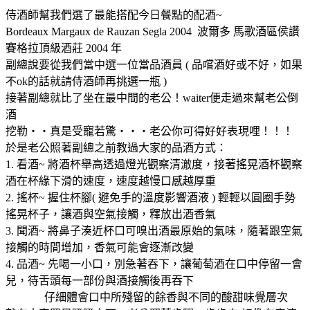
侍酒師幫我們選了最能搭配今日餐點的配酒~
Bordeaux Margaux de Rauzan Segla 2004 波爾多 馬歌酒區侯讚
賽格拉頂級酒莊 2004 年
副總說要從我們當中選一位當品酒員 ( 品嚐酒好或不好，如果
不ok的話就請侍酒師再挑選一瓶 )
接著副總就比了坐在最中間的老公！waiter便走過來幫老公倒
酒
挖勒‧‧真是受寵若驚‧‧‧老公你可得好好表現哩！！！
於是老公照著副總之前教過大家的品酒方式：
1. 看酒~ 將酒杯舉高透過燈光觀察清澈度，接著搖晃酒杯觀察
酒在杯緣下滑的速度，速度越慢口感越厚重
2. 搖杯~ 握住杯腳( 避免手的溫度影響酒液 ) 輕輕以圓圈手勢
搖晃杯子，讓酒與空氣接觸，釋放出酒香氣
3. 聞酒~ 將鼻子湊近杯口可嗅出酒最原始的氣味，隨著跟空氣
接觸的時間增加，香氣可能會逐漸改變
4. 品酒~ 先喝一小口，別急著吞下，讓葡萄酒在口中停留一會
兒，待舌頭每一部份與酒接觸後再吞下
仔細體會口中所殘留的餘香與不同的酸甜味覺層次