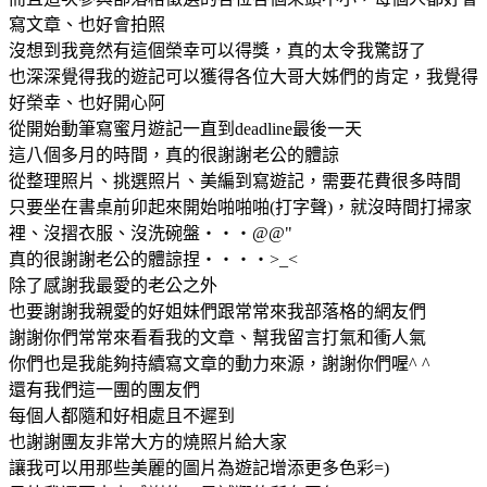
寫文章、也好會拍照
沒想到我竟然有這個榮幸可以得獎，真的太令我驚訝了
也深深覺得我的遊記可以獲得各位大哥大姊們的肯定，我覺得
好榮幸、也好開心阿
從開始動筆寫蜜月遊記一直到deadline最後一天
這八個多月的時間，真的很謝謝老公的體諒
從整理照片、挑選照片、美編到寫遊記，需要花費很多時間
只要坐在書桌前卯起來開始啪啪啪(打字聲)，就沒時間打掃家
裡、沒摺衣服、沒洗碗盤‧‧‧@@"
真的很謝謝老公的體諒捏‧‧‧‧>_<
除了感謝我最愛的老公之外
也要謝謝我親愛的好姐妹們跟常常來我部落格的網友們
謝謝你們常常來看看我的文章、幫我留言打氣和衝人氣
你們也是我能夠持續寫文章的動力來源，謝謝你們喔^ ^
還有我們這一團的團友們
每個人都隨和好相處且不遲到
也謝謝團友非常大方的燒照片給大家
讓我可以用那些美麗的圖片為遊記增添更多色彩=)