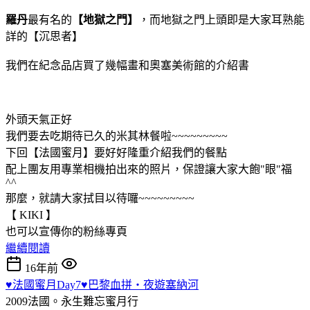
羅丹
最有名的
【地獄之門】
，而地獄之門上頭即是大家耳熟能
詳的【沉思者】
我們在紀念品店買了幾幅畫和奧塞美術館的介紹書
外頭天氣正好
我們要去吃期待已久的米其林餐啦~~~~~~~~~
下回【法國蜜月】要好好隆重介紹我們的餐點
配上團友用專業相機拍出來的照片，保證讓大家大飽"眼"福
^^
那麼，就請大家拭目以待囉~~~~~~~~~
【 KIKI 】
也可以宣傳你的粉絲專頁
繼續閱讀
16年前
♥法國蜜月Day7♥巴黎血拼‧夜遊塞納河
2009法國。永生難忘蜜月行