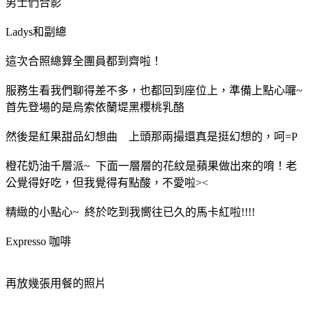
男士們合影
Ladys和副總
這次合照總算全團員都到齊啦！
服務生看我們聊得差不多，也都回到座位上，準備上點心囉~
首先登場的是烏索依蘭堤黑櫻桃乳酪
然後是紅果甜品幻想曲 上頭那兩撮還真是挺幻想的，呵=P
橙花奶油千層派~ 下面一層層的花紋是蘋果做出來的唷！老
公覺得好吃，但我覺得有點酸，不愛啦><
精緻的小點心~ 終於吃到我嚮往已久的馬卡紅啦!!!!
Expresso 咖啡
再放幾張用餐的照片