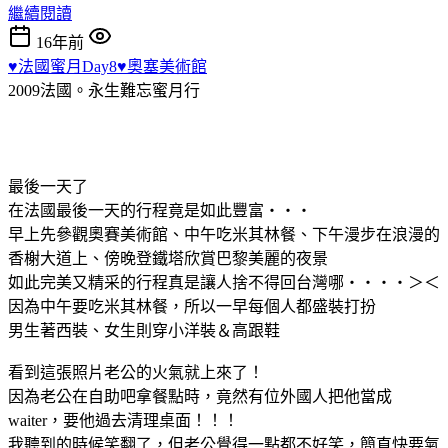
繼續閱讀
16年前
♥法國蜜月Day8♥奧塞美術館
2009法國。永生難忘蜜月行
最後一天了
在法國最後一天的行程竟是如此豐富‧‧‧
早上先參觀奧賽美術館、中午吃米其林餐、下午漫步在浪漫的
香榭大道上、傍晚登鐵塔欣賞巴黎美麗的夜景
如此完美又精采的行程真是讓人捨不得回台灣哪‧‧‧‧＞＜
因為中午要吃米其林餐，所以一早每個人都盛裝打扮
男生著西裝、女生則穿小洋裝＆高跟鞋
看到這張照片老公的火氣就上來了！
因為老公在自助吧拿餐點時，竟然有位外國人把他當成
waiter，要他過去清理桌面！！！
我聽到的時候笑翻了，但老公覺得一點都不好笑，簡直快要氣