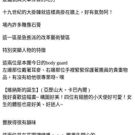
十九世紀的大掛鐘就這樣高掛在牆上，好有氣勢阿！
場內許多雕像石膏
這一區是急進派的改革藝術營區
特別突顯人物的特徵
這兩位是本團今日的body guard
左邊那位戴著耳麥、右邊那位手裡緊緊保護著團員的貴重物
品，有沒有給他很專業呀~ 噗
【維納斯的誕生】( 亞歷山大‧卡巴內爾 )
我好喜歡這幅畫~ 構圖好美！四位有翅膀的小天使好可愛！女
生的體態也是好美、好迷人~
豐腴得很有韻味