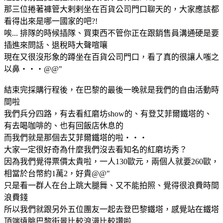
那三位捲著褲管大剌剌坐在百貨公司門口聊天的，大家應該都
看得出來是哪一國家的吧?!
唉... 排隊的時候插隊、買東西不管你正在跟銷售員溝通硬是要
插進來問話、退稅時大聲喧嚷
現在又很沒形象的蹲坐在百貨公司門口，看了真的很讓人嗤之
以鼻‧‧‧@@"
結束完採購行程後，在巴黎的最後一晚就是我們的自由活動時
間啦
我們兵分四路，有去看紅磨坊show的、有登艾菲爾鐵塔的、
有去喝咖啡的、也有回飯店休息的
而我們就是那個去艾菲爾鐵塔的啦‧‧‧
大家一定很好奇為什麼我們沒去看知名的紅磨坊秀？
因為我們覺得票價太貴啦，一人130歐元，兩個人就要260歐，
相當於台幣約1萬2，好貴@@"
只是看一群人在台上跳大腿舞、又不能拍照、覺得很浪費時間
浪費錢
所以我們就跟另外五位團友一起去登巴黎鐵塔，感覺站在鐵塔
頂端遠眺巴黎街景比較浪漫比較讚啦