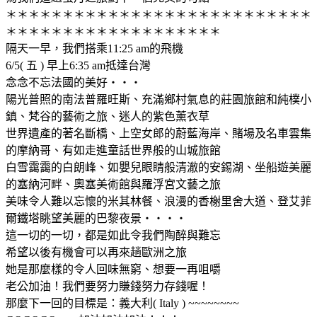
＊＊＊＊＊＊＊＊＊＊＊＊＊＊＊＊＊＊＊＊＊＊＊＊＊＊＊
＊＊＊＊＊＊＊＊＊＊＊＊＊＊＊＊＊＊＊
隔天一早，我們搭乘11:25 am的飛機
6/5( 五 ) 早上6:35 am抵達台灣
念念不忘法國的美好‧‧‧
陽光普照的南法普羅旺斯、充滿鄉村氣息的莊園旅館和純樸小
鎮、梵谷的藝術之旅、迷人的紫色薰衣草
世界遺產的著名斷橋、上空女郎的蔚藍海岸、賭場及名車雲集
的摩納哥、有如走進童話世界般的山城旅館
白雪靄靄的白朗峰、如嬰兒眼睛般清澈的安錫湖、坐船遊美麗
的塞納河畔、奧塞美術館與羅浮宮文藝之旅
美味令人難以忘懷的米其林餐、浪漫的香榭里舍大道、登艾菲
爾鐵塔眺望美麗的巴黎夜景‧‧‧‧
這一切的一切，都是如此令我們陶醉與難忘
希望以後有機會可以再來趟歐洲之旅
她是那麼樣的令人回味無窮、想要一再咀嚼
老公加油！我們要努力賺錢努力存錢喔！
那麼下一回的目標是：義大利( Italy ) ~~~~~~~~