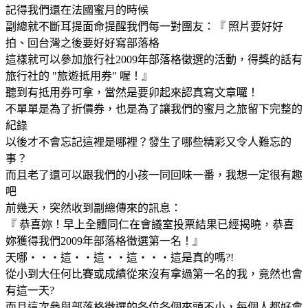
記得我們還在法國蜜月的時候
副總就不斷耳提面命提醒我們每一對團友：『 照片要好好
拍、回台灣之後要好好寫部落格
這樣就可以參加旅行社2009年部落格徵選的活動，得獎的話有
旅行社的 "旅遊抵用券" 喔！』
聽到有抵用券可拿，當然是要卯起來認真寫文章囉！
不單單是為了折價券，也是為了讓我們的蜜月之旅留下完整的
紀錄
以後才不會忘記這裡是哪裡？發生了哪些精彩又令人難忘的
事？
而且老了還可以跟我們的小孩一同回味一番，我想一定很有趣
吧
前幾天，突然收到副總傳來的訊息：
『 恭喜妳！早上全體同仁在會議室投票結果已經揭曉，恭喜
妳獲得我們2009年部落格徵選第一名！』
天哪‧‧‧這‧‧這‧‧這‧‧‧這是真的嗎?!
從小到大任何比賽或成績從來沒有拿過第一名的我，竟然也會
有這一天?
而且這次參與部落格徵選的各位各個來頭不小，每個人都好會