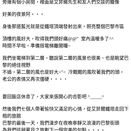
旁邊有個小房間，裡面是艾菲爾先生和友人們交談的蠟像
好美的夜景阿‧‧‧
身後那道藍光就是從鐵塔頂端發射出來，照亮整個巴黎市區
頂樓的風好大，吹得我們頭好痛@@" 室內溫暖多了^^
時間不早啦，準備搭電梯離開囉~
我們坐電梯到第二層，聽說第二層的風景也很美、也是眺望巴
黎的絕佳視野
不過，第二層的風也是好大>"< 冷颼颼的風吹著我們的頭，
老公的表情又再次僵硬‧‧‧‧
要回飯店休息了，大家來張開心的合影吧 ^_____^
然後我們七個人帶著愉快又滿足的心情，從艾菲爾鐵塔走回下
榻的旅館
巴黎的最後一天，我們漫步在夜晚寧靜又浪漫的巴黎街頭
為我們這趟蜜月之旅劃下一個完美的句點‧‧‧‧