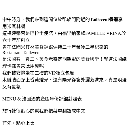
中午時分，我們來到這間位於凱旋門附近的
Taillevent餐廳
享
用米其林餐
這棟建築曾是巴拉圭使館，由福里納家族FAMILLE VRINA於
六十年前創立
曾在法國米其林美食評鑑保持三十年榮獲三星紀錄的
Restaurant Taillevent
是法國數一數二、美食老饕定期朝聖的美食殿堂！就連法國總
理也都曾來此用餐呢
我們被安排坐在二樓的VIP獨立包廂
木雕牆面配上昏黃燈光、還有陽光從窗外灑落進來，真是浪漫
又有氣氛！
MENU & 法國酒的產區年份評鑑對照表
旅行社很貼心的幫我們把菜單翻譯成中文
首先，點心上桌