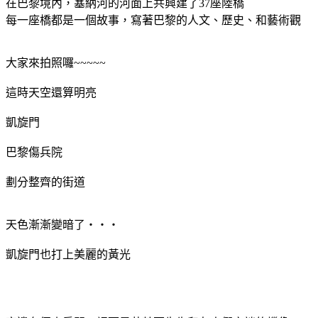
在巴黎境內，塞納河的河面上共興建了37座陸橋
每一座橋都是一個故事，寫著巴黎的人文、歷史、和藝術觀
大家來拍照囉~~~~~
這時天空還算明亮
凱旋門
巴黎傷兵院
劃分整齊的街道
天色漸漸變暗了‧‧‧
凱旋門也打上美麗的黃光