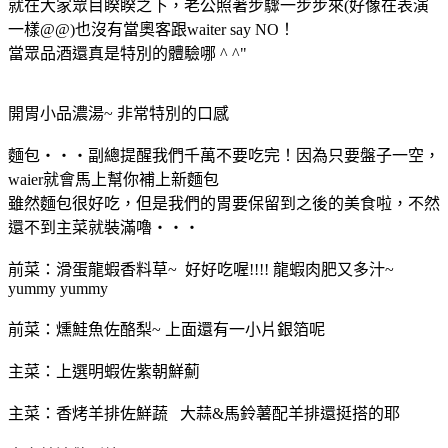
就在大家眾目睽睽之下，老公照著步驟一步步來(好像在表演
一樣@@)也沒有當奧客跟waiter say NO！
當眾品酒還真是特別的體驗哪 ^ ^"
開胃小品濃湯~ 非常特別的口感
麵包‧‧‧副總提醒我們千萬不要吃完！因為只要盤子一空，
waier就會馬上幫你補上新麵包
雖然麵包很好吃，但是我們的胃要保留到之後的美食啦，不然
還不到主菜就裝滿嚕‧‧‧
前菜：滑蛋龍蝦香料草~ 好好吃喔!!!! 龍蝦肉肥又多汁~
yummy yummy
前菜：燻鮭魚佐酪梨~ 上面還有一小片銀箔呢
主菜：上選明蝦佐紫朝鮮薊
主菜：香烤羊排佐鮮蔬 大蒜&馬鈴薯配羊排還挺搭的耶