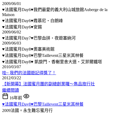
2009/06/01
♥法國蜜月Day6♥我們最愛的義大利山城旅館Auberge de la
Maison
♥法國蜜月Day6♥霞慕尼‧白朗峰
♥法國蜜月Day6♥安錫
2009/06/02
♥法國蜜月Day7♥巴黎血拼‧夜遊塞納河
2009/06/03
♥法國蜜月Day8♥奧塞美術館
♥法國蜜月Day8♥巴黎Taillevent三星米其林餐
♥法國蜜月Day8♥ 凱旋門‧香榭里舍大道‧艾菲爾鐵塔
2010/03/07
哇~ 我們的法國遊記得獎了！
2012/03/22
【新開幕】法國蜜月團的副總創業囉～雋品旅行社
繼續閱讀
16年前
♥法國蜜月Day8♥巴黎Taillevent三星米其林餐
2009法國。永生難忘蜜月行