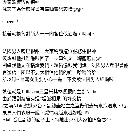
大家輪流敬副總=)
我忘了為什麼我會有這種驚恐表情@@"
Cheers！
接著就換每對新人一一向各位敬酒啦，呵呵~
法國男人嘴巴很甜，大家稱讚這位服務生很帥
沒想到他批哩啪啦回了一長串法文，聽攏無@@"
副總說他是在稱讚我們，還偷偷跟我們說：法國男人都很會甜
言蜜語，所以不要太相信他們的話，哈哈哈哈
所以呀~ 台灣女生要小心一點，不要被法國男人給騙啦！
這位就是Taillevent三星米其林餐廳的主廚Alain
由於跟副總曾有過"坦誠相見"的好交情
(之前Alain應邀來台，副總盡地主之誼帶他去烏來泡溫泉，結
果男人們衣服一脫，感情就越來越好啦=P)
Alain看在副總的面子上，特地出來和大家拍照留念^ ^