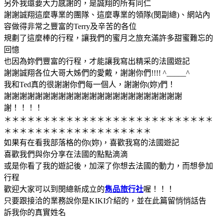
另外我還要大力感謝的，是誠翔的所有同仁
謝謝誠翔這麼專業的團隊、這麼專業的領隊(閔副總)、網站內
容做得非常之豐富的Terry及辛苦的各位
規劃了這麼棒的行程，讓我們的蜜月之旅充滿許多甜蜜難忘的
回憶
也因為妳們豐富的行程，才能讓我寫出精采的法國遊記
謝謝誠翔各位大哥大姊們的愛戴，謝謝你們!!!! ^_____^
我和Ted真的很謝謝你們每一個人，謝謝你(妳)們！
謝謝謝謝謝謝謝謝謝謝謝謝謝謝謝謝謝謝謝謝謝謝謝
謝！！！！
＊＊＊＊＊＊＊＊＊＊＊＊＊＊＊＊＊＊＊＊＊＊＊＊＊＊＊
＊＊＊＊＊＊＊＊＊＊＊＊＊＊＊＊＊＊＊
如果有在看我部落格的你(妳)，喜歡我寫的法國遊記
喜歡我們與你分享在法國的點點滴滴
或是你看了我的遊記後，加深了你想去法國的動力，而想參加
行程
歡迎大家可以到閔總新成立的
雋品旅行社
喔！！！
只要跟接洽的業務說你是KIKI介紹的，並在此篇留悄悄話告
訴我你的真實姓名