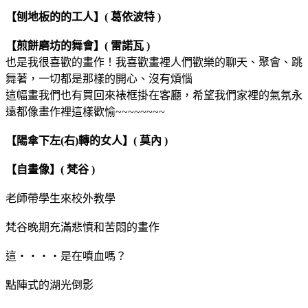
【刨地板的的工人】( 葛依波特 )
【煎餅磨坊的舞會】( 雷諾瓦 )
也是我很喜歡的畫作！我喜歡畫裡人們歡樂的聊天、聚會、跳
舞著，一切都是那樣的開心、沒有煩惱
這幅畫我們也有買回來裱框掛在客廳，希望我們家裡的氣氛永
遠都像畫作裡這樣歡愉~~~~~~~~
【陽傘下左(右)轉的女人】( 莫內 )
【自畫像】( 梵谷 )
老師帶學生來校外教學
梵谷晚期充滿悲憤和苦悶的畫作
這‧‧‧‧是在噴血嗎？
點陣式的湖光倒影