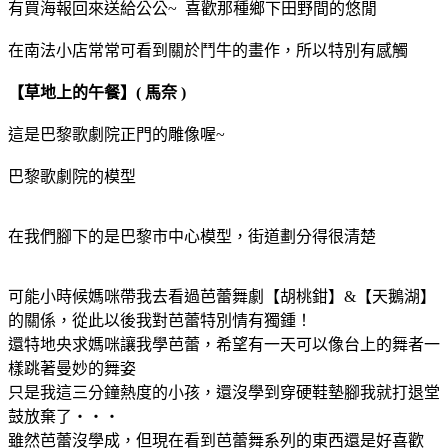
有買海報回來送給公公~ 喜歡那種鄉下田野間的悠閒
在南法小店常常可看到關於鬥牛的畫作，所以特別有感觸
【草地上的午餐】( 馬奈 )
這是巴黎歌劇院正門的雕像喔~
巴黎歌劇院的模型
在我們腳下的是巴黎市中心模型，街道劃分得很清楚
可能小時候媽咪帶我去看過芭蕾舞劇【胡桃鉗】&【天鵝湖】
的關係，從此以後我對芭蕾特別情有獨鍾！
還特地央求媽咪讓我學芭蕾，希望有一天可以像台上的舞者一
樣跳著曼妙的舞姿
只是我這三分鐘熱度的小孩，還沒學到穿硬鞋墊腳我就打退堂
鼓放棄了‧‧‧
雖然芭蕾沒學成，但現在看到芭蕾舞系列的東西還是好喜歡