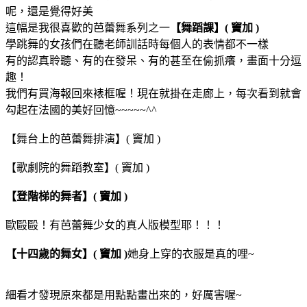
呢，還是覺得好美
這幅是我很喜歡的芭蕾舞系列之一
【舞蹈課】( 竇加 )
學跳舞的女孩們在聽老師訓話時每個人的表情都不一樣
有的認真聆聽、有的在發呆、有的甚至在偷抓癢，畫面十分逗
趣！
我們有買海報回來裱框喔！現在就掛在走廊上，每次看到就會
勾起在法國的美好回憶~~~~~^^
【舞台上的芭蕾舞排演】( 竇加 )
【歌劇院的舞蹈教室】( 竇加 )
【登階梯的舞者】( 竇加 )
歐毆毆！有芭蕾舞少女的真人版模型耶！！！
【十四歲的舞女】( 竇加 )
她身上穿的衣服是真的哩~
細看才發現原來都是用點點畫出來的，好厲害喔~