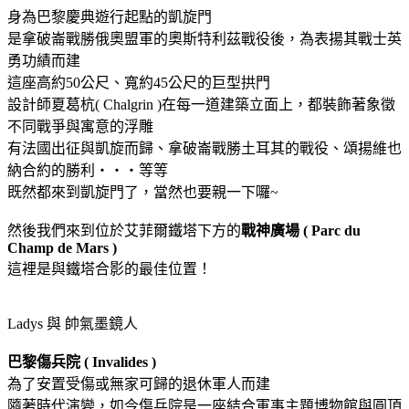
身為巴黎慶典遊行起點的凱旋門
是拿破崙戰勝俄奧盟軍的奧斯特利茲戰役後，為表揚其戰士英
勇功績而建
這座高約50公尺、寬約45公尺的巨型拱門
設計師夏葛杭( Chalgrin )在每一道建築立面上，都裝飾著象徵
不同戰爭與寓意的浮雕
有法國出征與凱旋而歸、拿破崙戰勝土耳其的戰役、頌揚維也
納合約的勝利‧‧‧等等
既然都來到凱旋門了，當然也要親一下囉~
然後我們來到位於艾菲爾鐵塔下方的
戰神廣場 ( Parc du
Champ de Mars )
這裡是與鐵塔合影的最佳位置！
Ladys 與 帥氣墨鏡人
巴黎傷兵院 ( Invalides )
為了安置受傷或無家可歸的退休軍人而建
隨著時代演變，如今傷兵院是一座結合軍事主題博物館與圓頂