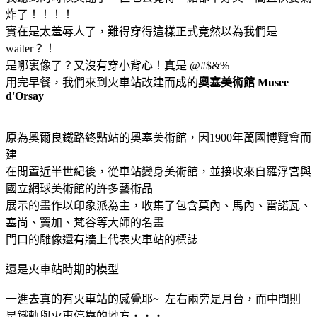
炸了！！！！
實在是太羞辱人了，難得穿得這樣正式竟然以為我們是
waiter？！
是哪裏像了？又沒有穿小背心！真是 @#$&%
用完早餐，我們來到火車站改建而成的
奧塞美術館 Musee
d'Orsay
原為奧爾良鐵路終點站的奧塞美術館，因1900年萬國博覽會而
建
在閒置近半世紀後，從車站變身美術館，並接收來自羅浮宮與
國立網球美術館的許多藝術品
展示的畫作以印象派為主，收集了包含莫內、馬內、雷諾瓦、
塞尚、竇加、梵谷等大師的名畫
門口的雕像還有牆上代表火車站的標誌
還是火車站時期的模型
一進去真的有火車站的感覺耶~ 左右兩旁是月台，而中間則
是鐵軌與火車停靠的地方‧‧‧