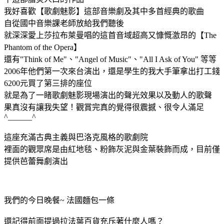
我好喜歡【歌劇魅影】這部音樂劇及其中多首經典的歌曲
自從國中音樂課老師放給我們聽後
就深深愛上莎拉布萊曼唱的這首音域超高又慷慨激昂的【The
Phantom of the Opera】
還有"Think of Me"、"Angel of Music"、"All I Ask of You" 等等
2006年他們第一次來台演出，還是學生的我大手筆拿出打工錢
6200元買了第三排的座位
就是為了一睹歌劇魅影現場演出的聲光效果以及動人的歌聲
果真沒有讓我失望！觀賞完真的覺得很震撼、很令人滿足
^______^
這座充滿古典主義與巴洛克風格的歌劇院
裡面的觀眾席是由紅地毯、粉飾灰泥與金葉裝飾而成，目前僅
提供芭蕾舞劇演出
我們的今日晚餐~ 法國麵包一條
還記得前面提過拉法葉百貨充斥著什麼人嗎？